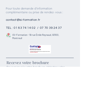
Pour toute demande d'information
complémentaire ou prise de rendez- vous :
contact@isi-formation.fr
TEL :
01 83 74 14 02
/
07 70 39 24 37
ISI-Formation - 19 rue Émile Reynaud, 93100,
Montreuil
Recevez votre brochure
Pour recevoir votre brochure et tester votre
niveau actuel veuillez remplir les champs ci-
dessous :
Prénom
Nom
Téléphone
E-mail