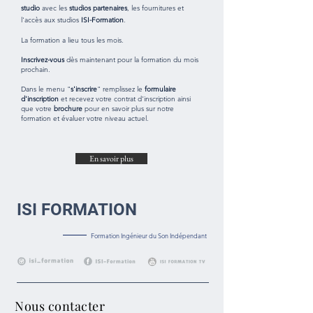
studio
avec les
studios
partenaires
,
les
fournitures
et
l'accès aux
studios
ISI-Formation
.
La formation a lieu tous les mois.
Inscrivez-vous
dès maintenant pour la formation du mois
prochain.
Dans le menu "
s'inscrire
" remplissez le
formulaire
d'inscription
et recevez votre contrat d'inscription ainsi
que votre
brochure
pour en savoir plus sur notre
formation et évaluer votre niveau actuel.
En savoir plus
ISI FORMATION
Formation Ingénieur du Son Indépendant
Nous contacter