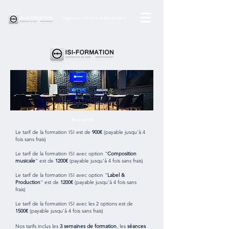
Ingénieur du Son Indépendant
Nos tarifs
Le tarif de la formation ISI est de
900€
(payable jusqu'à 4
fois sans frais)
Le tarif de la formation ISI avec option "
Composition
musicale
" est de
1200€
(payable jusqu'à 4 fois sans frais)
Le tarif
de la formation ISI avec option "
Label &
Production
" est de
1200€
(payable jusqu'à 4 fois sans
frais)
Le tarif
de la formation ISI avec les 2 options est de
1500€
(payable jusqu'à 4 fois sans frais)
Nos tarifs inclus les
3 semaines de formation
, les
séances